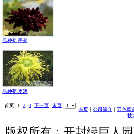
品种菊 墨菊
品种菊 麦浪
首页
1
2
3
下一页
末页
首页
｜
公司简介
｜
五色草
｜
技
版权所有：开封绿巨人园