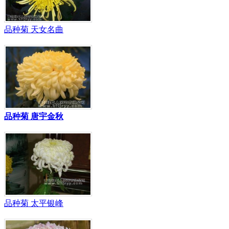
品种菊 天女名曲
品种菊 唐宇金秋
品种菊 太平银峰