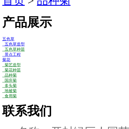
首页
>
品种菊
产品展示
五色草
五色草造型
五色草种苗
景点工程
菊花
菊艺造型
菊花种苗
品种菊
国庆菊
多头菊
地被菊
食用菊
联系我们