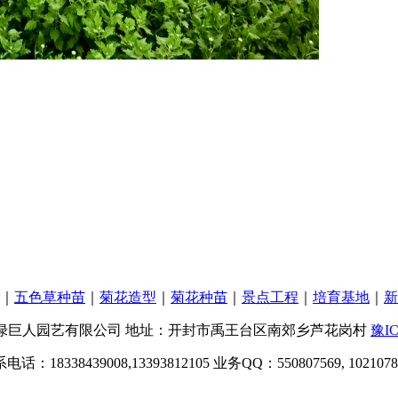
｜
五色草种苗
｜
菊花造型
｜
菊花种苗
｜
景点工程
｜
培育基地
｜
新
绿巨人园艺有限公司 地址：开封市禹王台区南郊乡芦花岗村
豫IC
电话：18338439008,13393812105 业务QQ：550807569, 1021078