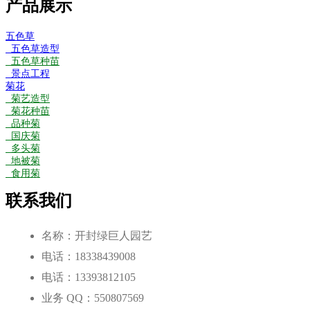
产品展示
五色草
五色草造型
五色草种苗
景点工程
菊花
菊艺造型
菊花种苗
品种菊
国庆菊
多头菊
地被菊
食用菊
联系我们
名称：开封绿巨人园艺
电话：18338439008
电话：13393812105
业务 QQ：550807569