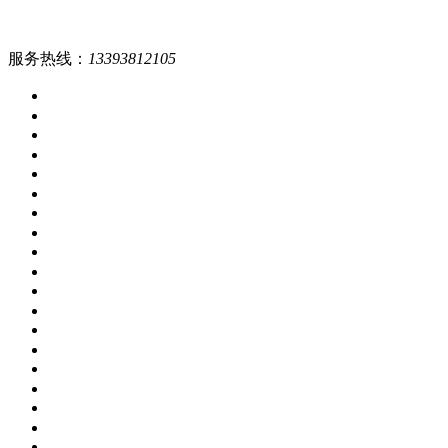
服务热线：
13393812105
网站首页
公司简介
五色草造型
五色草种苗
菊花造型
菊花种苗
景点工程
培育基地
新闻中心
技术咨询